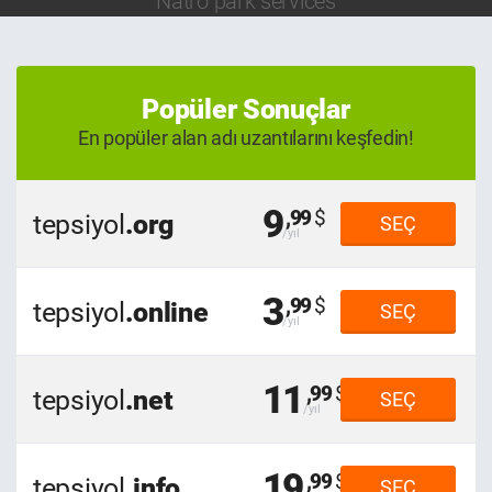
Natro park services
Popüler Sonuçlar
En popüler alan adı uzantılarını keşfedin!
9
,99
tepsiyol
.org
SEÇ
3
,99
tepsiyol
.online
SEÇ
11
,99
tepsiyol
.net
SEÇ
19
,99
tepsiyol
.info
SEÇ