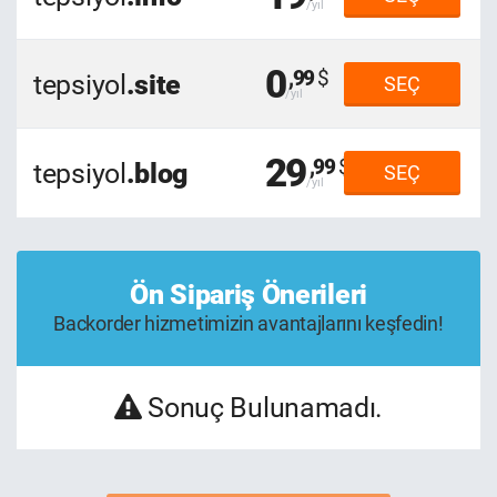
0
,99
tepsiyol
.site
SEÇ
29
,99
tepsiyol
.blog
SEÇ
Ön Sipariş Önerileri
Backorder hizmetimizin avantajlarını keşfedin!
Sonuç Bulunamadı.